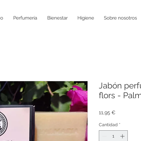
io
Perfumería
Bienestar
Higiene
Sobre nosotros
Jabón perf
flors - Pal
Precio
11,95 €
Cantidad
*